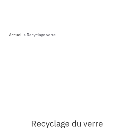
Skip
Home
to
content
Accueil
>
Recyclage verre
Open post
Recyclage du verre